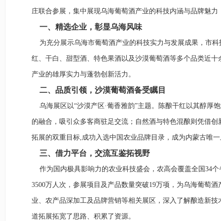
庄联合参展，集中展现乌海葡萄酒产业的科技内涵与品牌魅力
一、精选企业，
彰显乌海风味
为充分展示乌海市葡萄酒产业的科技实力与发展成果，市科技
红、干白、甜型酒、特色果酒以及沙漠葡萄酒等多个品类近十余
产业的雄厚实力与蓬勃创新活力。
二、品质引领，沙漠葡萄酒备受瞩目
乌海展区以“沙漠产区·葡香雅韵”主题。陈酿干红以其醇厚
的融合，吸引众多客商驻足交流；自然酒与特色混酿则凭借创新
拓展的双重目标,成功入选中国农业品牌目录，成为内蒙古唯
三、借力平台，交流互鉴拓视野
作为国内极具影响力的农业科技盛会，农高会覆盖全国34个
3500万人次，参展项目及产品数量突破19万项，为乌海葡
业、农产品深加工及品牌营销等相关展区，深入了解酿造新技
道拓展拓宽了思路、积累了资源。