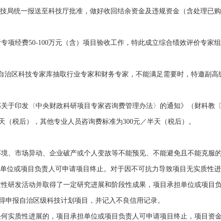
技局统一报送至科技厅批准，做好收回结余资金及违规资金（含处理已购
专项经费
50-100
万元（含）项目验收工作，特此成立综合绩效评价专家组
自治区科技专家库抽取行业专家和财务专家，不能满足需要时，特邀副高
部关于印发〈中央财政科研项目专家咨询费管理办法〉的通知》（财科教
天（税后）
，其他专业人员咨询费标准为
300
元／半天（税后）。
境、市场异动、企业破产或个人变故等不能预见、不能避免且不能克服的
单位或项目负责人可申请项目终止。对于因不可抗力导致项目无实质性进
性研发活动并取得了一定研究进展和阶段性成果，项目承担单位或项目负
得申报自治区级科技计划项目，并记入不良信用记录。
何实质性进展的，项目承担单位或项目负责人可申请项目终止，项目资金