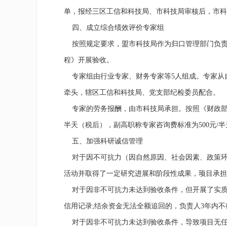
单，报经三区工信和科技局、市科技局审核后，市科
四、成立综合绩效评价专家组
按照规定要求，盟市科技局作为归口管理部门负责
程》开展验收。
专家组由行业专家、财务专家等
5
人组成。专家从
牵头，辖区工信和科技局、党支部纪检委员配合。
专家的劳务报酬，由市科技局承担。
按照《财政
半天（税后），副高职称专家咨询费标准为
500
元
/
半
五、加强科研诚信管理
对于因不可抗力（因自然原因、社会因素、政策环
活动并取得了一定研究进展和阶段性成果，顼目承担
对于因非不可抗力未达到验收条件，但开展了实质
信用记录
;
结余资金无法全额追回的，负责人
3
年内不
对于因非不可抗力未达到验收条件，导致项目无任