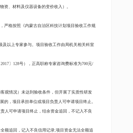
物资、材料及仪器设备的变价收入）。
，严格按照《内蒙古自治区科技计划项目验收工作规
级及以上专家参与。项目验收工作由局机关相关科室
〔
2017
〕
128
号），正高职称专家咨询费标准为
700
元
/
客观情况）未达到验收条件，但开展了实质性研发
展的，项目承担单位或项目负责人可申请项目终止。
责人可申请项目终止，结余资金追回，不记入不良
全额追回，记入不良信用记录
;
项目资金无法全额追