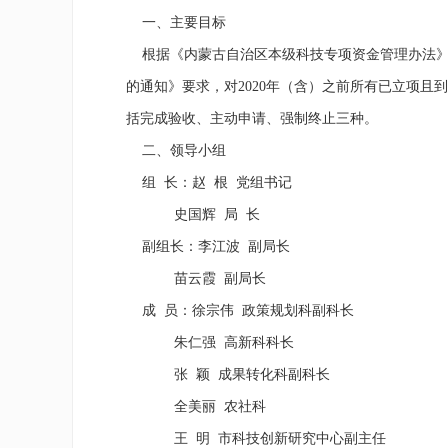
一、主要目标
根据《内蒙古自治区本级科技专项资金管理办法》
的通知》要求，对
2020
年（含）之前所有已立项且到
括完成验收、主动申请、强制终止三种。
二、领导小组
组
长：赵
根
党组书记
史国辉
局
长
副组长：李江波
副局长
苗云霞
副局长
成
员：徐宗伟
政策规划科副科长
朱仁强
高新科科长
张
颖
成果转化科副科长
全美丽
农社科
王
明
市科技创新研究中心副主任