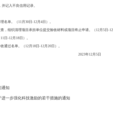
，并记入不良信用记录。
理名单。（
11
月
30
日
-12
月
4
日）。
查，组织清理项目承担单位提交验收材料或项目终止申请。（
12
月
5
日
-12
月
11
日
-12
月
18
日）。
收通过名单。（
12
月
18
日
-12
月
20
日）。
2023
年
1
2
月
5
日
的通知
于进一步强化科技激励的若干措施的通知