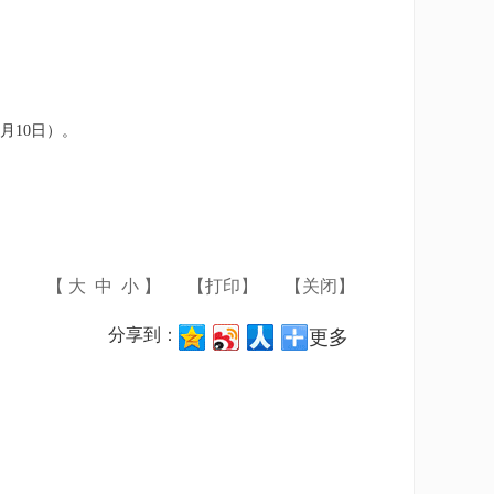
月
10
日）。
【
大
中
小
】
【
打印
】
【
关闭
】
分享到：
更多