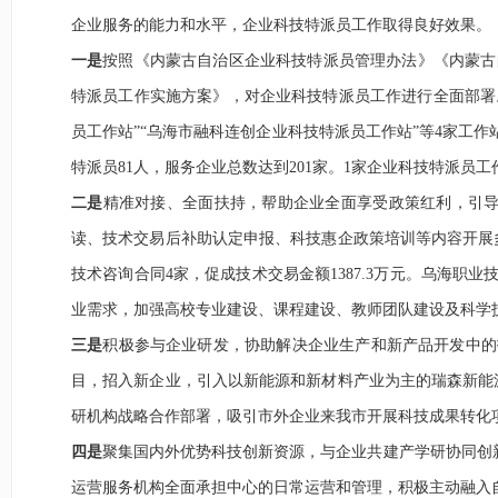
企业服务的能力和水平，
企业科技特派员工作取得良好效果
。
一是
按照《内蒙古自治区企业科技特派员管理办法》《内蒙古
特派员工作实施方案》，对企业科技特派员工作进行全面部署。
员工作站”“乌海市融科连创企业科技特派员工作站”等
4
家工作
特派员
81
人，服务企业总数达到
201
家。
1
家企业科技特派员工
二是
精准对接
、全面
扶持
，帮助企业全面享受
政策红利，引
读
、技术交易后补助认定申报、
科技惠企政策培训等内容开展
技术咨询合同
4
家，促成技术交易金额
1387.3
万元
。乌海职业
业需求，加强高校专业建设、课程建设、教师团队建设及科学
三是
积极
参与企业研发，协助解决企业生产和新产品开发中的
目，招入新企业，引入以新能源和新材料产业为主的瑞森新能
研机构战略合作部署，吸引市外企业来我市开展科技成果转化
四是
聚集国内外优势科技创新资源，与企业共建产学研协同创
运营服务机构全面承担中心的日常运营和管理，积极主动融入自治