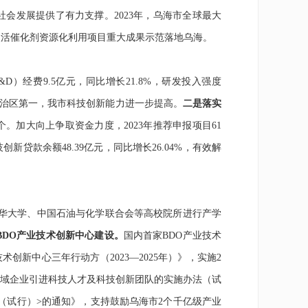
社会发展提供了有力支撑。
2023
年，
乌海市
全球最大
失活催化剂资源化利用项目重大成果示范落地
乌海。
&D
）经费
9.5
亿元，同比增长
21.8%
，研发投入强度
治区第一
，我市科技创新能力进一步提高。
二是落实
个。加大向上争取资金力度，
2023
年推荐申报项目
61
技创新贷款余额
48.39
亿元，同比增长
26.04%
，有效解
清华大学、中国石油与化学联合会等高校院所进行产学
BDO
产业技术创新中心建设。
国内首家
BDO
产业技术
技术创新中心三年行动方（
2023—2025
年）》，实施
2
域
企业引进科技人才及科技创新团队的实施办法（试
（试行）
>
的通知
》
，
支持鼓励乌海市2个千亿级产业