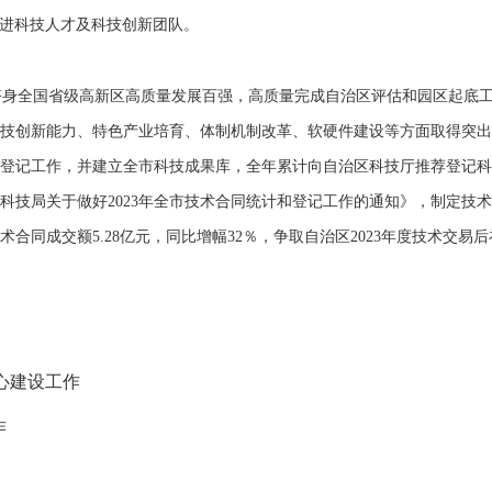
引进科技人才及科技创新团队。
跻身全国省级高新区高质量发展百强，
高质量完成自治区评估和园区起底
技创新能力、特色产业培育、体制机制改革、软硬件建设等方面取得突出
登记工作，并
建立
全市
科技成果库，
全年累计向自治区科技厅推荐登记科
科技局关于做好
2023
年全市技术合同统计和登记工作的通知》，制定技术
术合同成交额5.28亿元，
同比增幅
32
％
，
争取自治区2023年度技术交易后
心建设工作
作