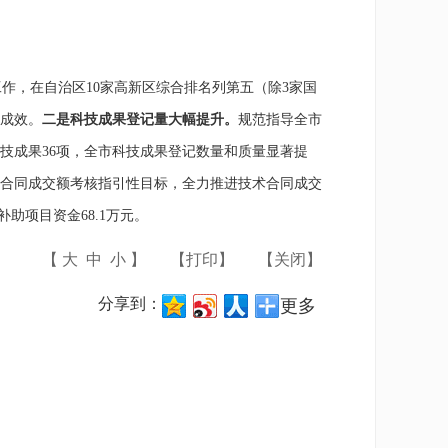
工作，在自治区
10
家高新区综合排名
列
第五（除
3
家国
成效。
二是科技成果登记量大幅提升。
规范指
导全市
技成果
36
项，全市科技成果登记数量和质量显著提
合同成交额考核指引性目标，全力推进技术合同成交
补助项目资金68.1万元。
【
大
中
小
】
【
打印
】
【
关闭
】
分享到：
更多