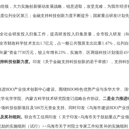
动为统领，大力实施创新驱动发展战略，锐意进取，攻坚克难，
为我市经济
强度位列全区第三
；金融支持科技创新力度不断提升；
国家重点研发计划
全社会研发投入归集工作，提高研发投入归集质量，
全市投入研发（
R
全
市财政科学技术支出
1.7
亿元，占一般公共预算支出比重
1.47%
，位列自
兴蒙
”
资金
7730
万元，较上年增长
23%
，实施市、区两级科技计划项目
43
支持科技创新
力度。
印发《关于金融支持科技创新的若干举措》，支持科
推进BDO产业技术创新中心建设。围绕BDO特色优势产业与东华大学、
大学化学学院、内蒙古科学技术研究院签订战略合作协议。
二是全力推进
一项
科技创新项目
及
500
万元资金支持
。同时
印发《乌海市建设
BDO
产业
法及奖补细则。
联合市工信局印发
《
关于印发
<
乌海市关于鼓励
重点产业
领
奖励的实施细则（试行）
><
乌海市关于对院士专家工作站奖补的实施细则