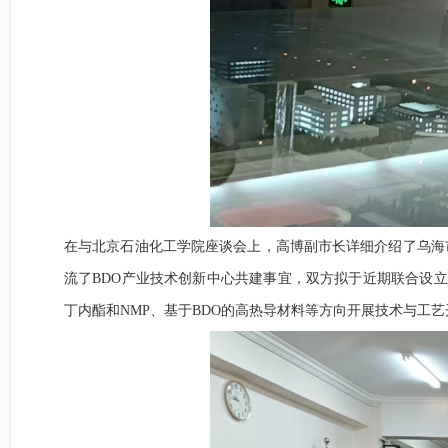
在
与北京石油化工学院
座谈会上，高博副市长详细介绍了
乌海
流了
B
DO
产业技术创新中心共建事宜
，双方拟于近期联合设立
丁内酯和
NMP
、基于
BDO
的高热导材料
等方向开展
技术与工艺