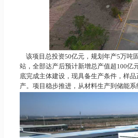
该项目总投资
50
亿元，规划年产
5
万吨
站，全部达产后预计新增总产值超
100
亿
底完成主体建设，现具备生产条件，样品
产。项目稳步推进，从材料生产到储能系