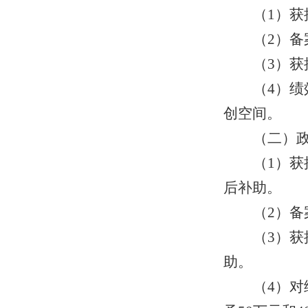
（1）
（2）
（3）
（4）
创空间。
（二）
（1）获
后补助。
（2）备
（3）获
助。
（4）