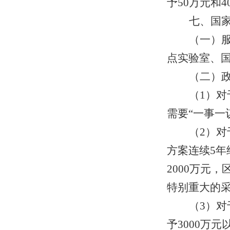
予50万元和
七、国
（一）
点实验室、
（二）
（1）
需要“一事一
（2）
方案连续5
2000万元
特别重大的采
（3）
予3000万