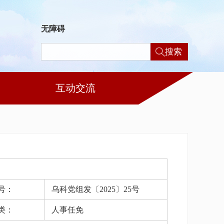
无障碍
搜索
互动交流
号：
乌科党组发〔2025〕25号
类：
人事任免