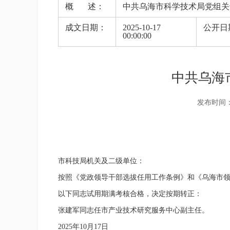
概 述：
中共乌海市科学技术局党组关
成文日期：
2025-10-17
公开日
00:00:00
中共乌海
发布时间：202
市科技局机关及二级单位
：
按照
《党政领导干部选拔任用工作条例》和
《乌海市
以下同志试用期满考核合格，决定按期转
正：
张建军
同志
任市产业技术研究服务中心副主任。
20
25
年
10
月
17
日