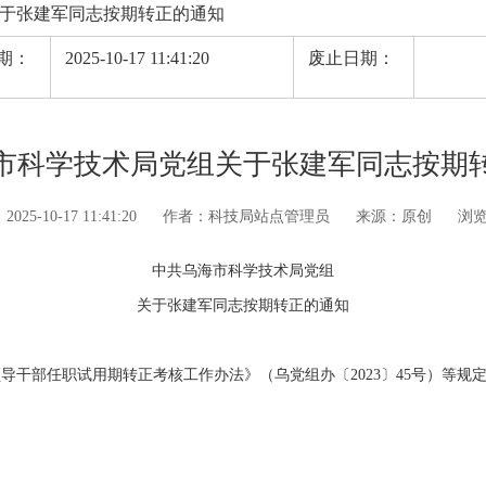
于张建军同志按期转正的通知
期：
2025-10-17 11:41:20
废止日期：
市科学技术局党组关于张建军同志按期
5-10-17 11:41:20
作者：科技局站点管理员
来源：原创
浏
中共乌海市
科学技术
局党组
关于
张建军
同志
按期转正
的通知
领导干部任职试用期转正考核工作办法
》（
乌党组办
〔
2023
〕
45
号）
等规