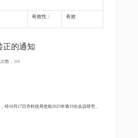
有效性：
有效
转正的通知
览次数：
316
定，经
10
月
17
日市科技局党组
202
5
年第
19
次会议研究，