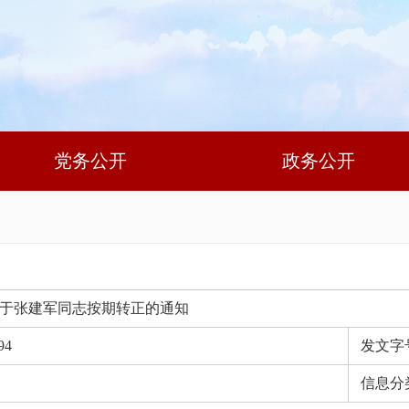
党务公开
政务公开
于张建军同志按期转正的通知
94
发文字
信息分