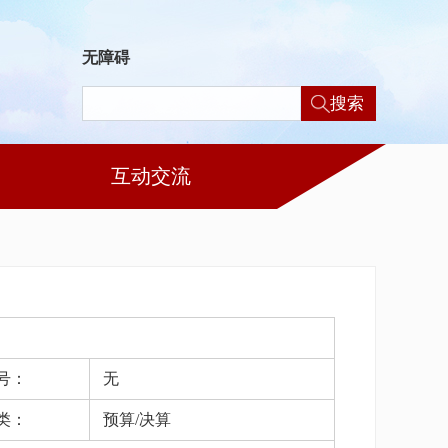
无障碍
搜索
互动交流
号：
无
类：
预算/决算