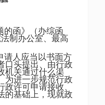
的解释
题的函》（办综函
务院法制办公室、最高
申请人应当以书面方
者口头提出、由行政
政机关通过什么渠
。为进一步规范行政
行政许可申请接收、
法的基础上，现就政