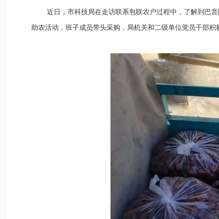
近日
，市科技局在走访联系包联农户过程中，
了解到
巴音
助农活动
，班子成员带头采购
，
局机关和二级单位
党员干部
积